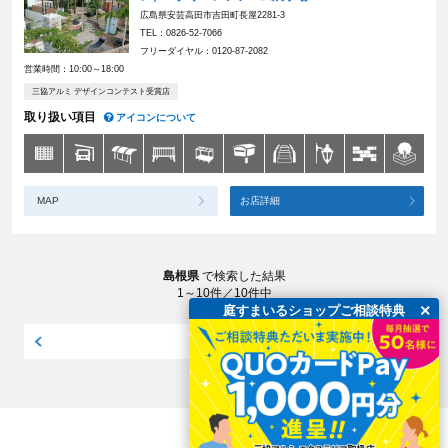
広島県安芸高田市吉田町長屋2281-3
TEL：0826-52-7066
フリーダイヤル：0120-87-2082
営業時間：10:00～18:00
三協アルミ デザインコンテスト受賞店
取り扱い項目
アイコンについて
MAP
お店詳細
島根県
で検索した結果
1～10件／10件中
×
庭すまいるショップご相談特典
トップへ戻る