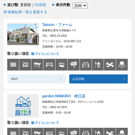
並び順
更新順
50音順
表示件数
検索結果一覧を更新する
Takezo・ファーム
島根県出雲市大津朝倉1-7-5
TEL：0853-23-2832
フリーダイヤル：0120-987-113
営業時間：10:00～18:00
取り扱い項目
アイコンについて
MAP
お店詳細
garden NIWAIRO 松江店
島根県松江市西津田2丁目9－15ヴァンコートU102
TEL：0852-33-7979
営業時間：9:00～18:00
取り扱い項目
アイコンについて