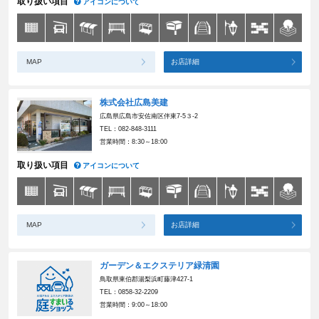
取り扱い項目
アイコンについて
MAP
お店詳細
株式会社広島美建
広島県広島市安佐南区伴東7-5３-2
TEL：082-848-3111
営業時間：8:30～18:00
取り扱い項目
アイコンについて
MAP
お店詳細
ガーデン＆エクステリア緑清園
鳥取県東伯郡湯梨浜町藤津427-1
TEL：0858-32-2209
営業時間：9:00～18:00