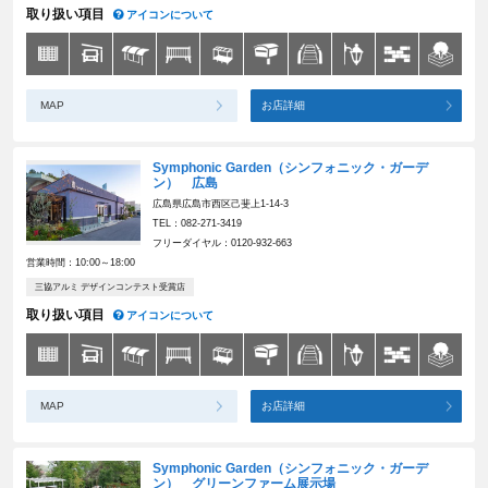
取り扱い項目
アイコンについて
MAP
お店詳細
Symphonic Garden（シンフォニック・ガーデ
ン） 広島
広島県広島市西区己斐上1-14-3
TEL：082-271-3419
フリーダイヤル：0120-932-663
営業時間：10:00～18:00
三協アルミ デザインコンテスト受賞店
取り扱い項目
アイコンについて
MAP
お店詳細
Symphonic Garden（シンフォニック・ガーデ
ン） グリーンファーム展示場