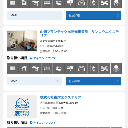
MAP
お店詳細
山鋼プランテック㈱高知事業所 サンコウエクステ
リア
高知県南国市久枝44-2
TEL：088-854-9051
営業時間：8:00～17:00
取り扱い項目
アイコンについて
MAP
お店詳細
株式会社東讃エクステリア
香川県高松市牟礼町大町1602-10
TEL：087-845-9755
営業時間：9:00～18:00
取り扱い項目
アイコンについて