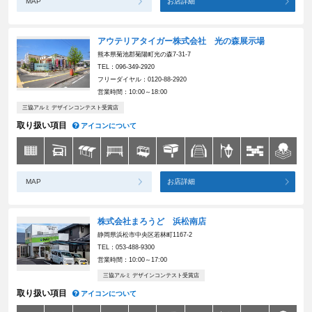
MAP
お店詳細
アウテリアタイガー株式会社 光の森展示場
熊本県菊池郡菊陽町光の森7-31-7
TEL：096-349-2920
フリーダイヤル：0120-88-2920
営業時間：10:00～18:00
三協アルミ デザインコンテスト受賞店
取り扱い項目
アイコンについて
MAP
お店詳細
株式会社まろうど 浜松南店
静岡県浜松市中央区若林町1167-2
TEL：053-488-9300
営業時間：10:00～17:00
三協アルミ デザインコンテスト受賞店
取り扱い項目
アイコンについて