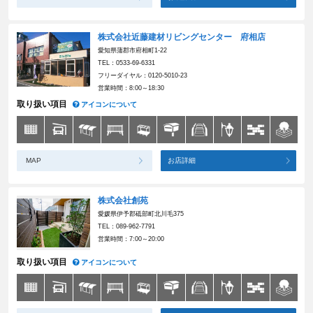
株式会社近藤建材リビングセンター 府相店
愛知県蒲郡市府相町1-22
TEL：0533-69-6331
フリーダイヤル：0120-5010-23
営業時間：8:00～18:30
取り扱い項目
アイコンについて
MAP
お店詳細
株式会社創苑
愛媛県伊予郡砥部町北川毛375
TEL：089-962-7791
営業時間：7:00～20:00
取り扱い項目
アイコンについて