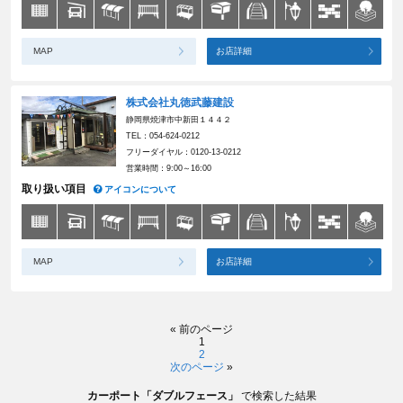
MAP
お店詳細
株式会社丸徳武藤建設
静岡県焼津市中新田１４４２
TEL：054-624-0212
フリーダイヤル：0120-13-0212
営業時間：9:00～16:00
取り扱い項目
アイコンについて
MAP
お店詳細
«
前のページ
1
2
次のページ
»
カーポート「ダブルフェース」
で検索した結果