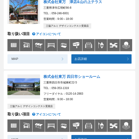
株式会社東万 津店&山の上テラス
三重県津市広明町66-8
TEL：059-246-6001
営業時間：9:00～18:00
三協アルミ デザインコンテスト受賞店
取り扱い項目
アイコンについて
MAP
お店詳細
株式会社東万 四日市ショールーム
三重県四日市市城東町22-5
TEL：059-353-1319
フリーダイヤル：0120-14-2883
営業時間：9:00～18:00
三協アルミ デザインコンテスト受賞店
取り扱い項目
アイコンについて