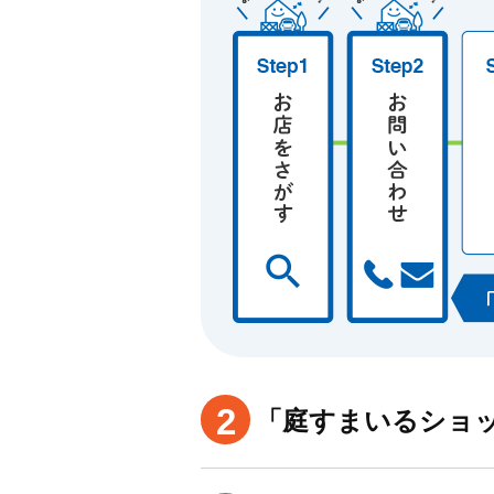
2
「庭すまいるショ