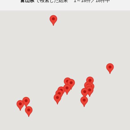
富山県
で検索した結果
1～18件／18件中