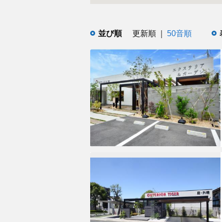
並び順
更新順
50音順