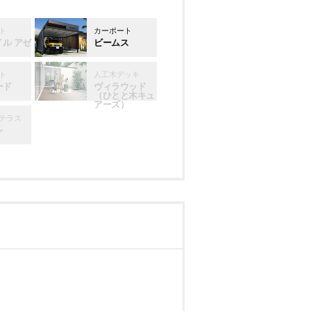
ト
カーポート
イル アゼ
ビームス
ト
人工木デッキ
ード
ヴィラウッド
（ひとと木キュ
アーズ）
テラス
レ