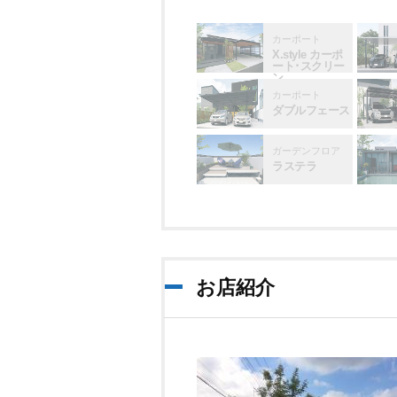
カーポート
X.style カーポ
ート･スクリー
ン
カーポート
ダブルフェース
ガーデンフロア
ラステラ
お店紹介