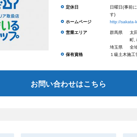
定休日
日曜日(事前
す)
ホームページ
http://sakata-k
営業エリア
群馬県
太田
町,
埼玉県
全
保有資格
１級土木施工
お問い合わせはこちら