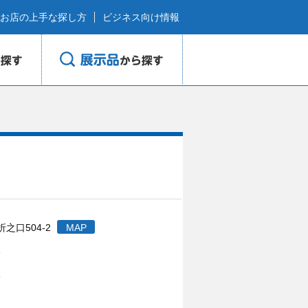
お店の上手な探し方
ビジネス向け情報
之口504-2
MAP
3
8