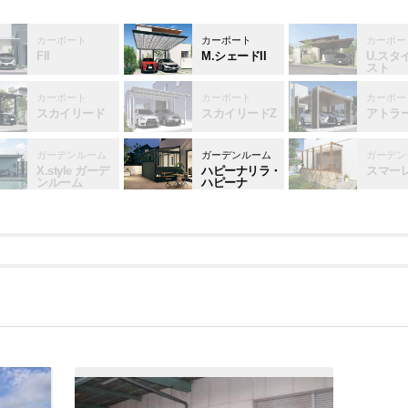
カーポート
カーポート
カーポー
FII
M.シェードII
U.スタ
スト
カーポート
カーポート
カーポー
スカイリード
スカイリードZ
アトラ
ガーデンルーム
ガーデンルーム
ガーデン
X.style ガーデ
ハピーナリラ・
スマー
ンルーム
ハピーナ