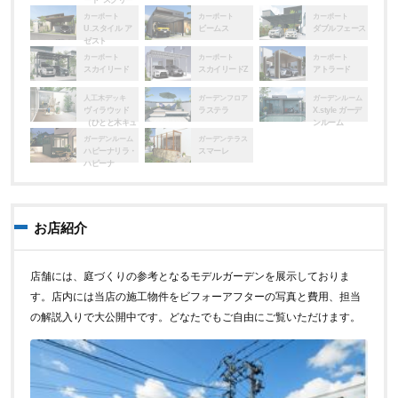
ート･スクリー
ン
カーポート
カーポート
カーポート
U.スタイル ア
ビームス
ダブルフェース
ゼスト
カーポート
カーポート
カーポート
スカイリード
スカイリードZ
アトラード
人工木デッキ
ガーデンフロア
ガーデンルーム
ヴィラウッド
ラステラ
X.style ガーデ
（ひとと木キュ
ンルーム
アーズ）
ガーデンルーム
ガーデンテラス
ハピーナリラ・
スマーレ
ハピーナ
お店紹介
店舗には、庭づくりの参考となるモデルガーデンを展示しておりま
す。店内には当店の施工物件をビフォーアフターの写真と費用、担当
の解説入りで大公開中です。どなたでもご自由にご覧いただけます。