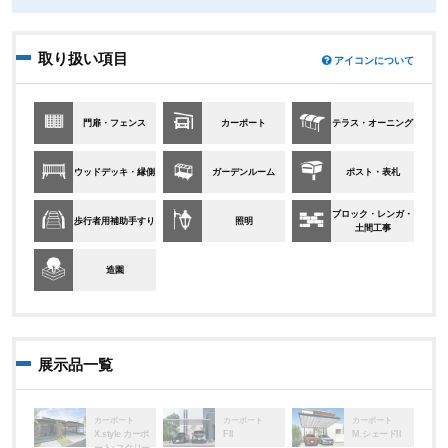
取り扱い項目
アイコンについて
門扉・フェンス
カーポート
テラス・オーニング
ウッドデッキ・縁側
ガーデンルーム
ポスト・表札
ブロック・レンガ・
歩行者用補助手すり
照明
土間工事
造園
展示品一覧
カーポート
カーポート
カーポート
X.style カーポ
FII
M.シェードII