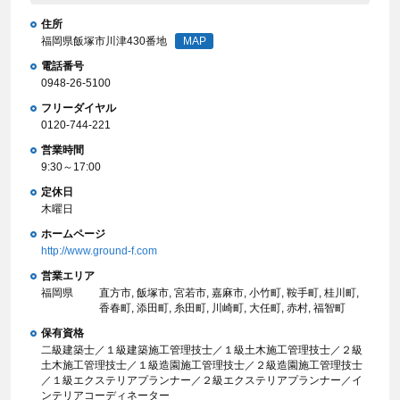
住所
福岡県飯塚市川津430番地
MAP
電話番号
0948-26-5100
フリーダイヤル
0120-744-221
営業時間
9:30～17:00
定休日
木曜日
ホームページ
http://www.ground-f.com
営業エリア
福岡県
直方市, 飯塚市, 宮若市, 嘉麻市, 小竹町, 鞍手町, 桂川町,
香春町, 添田町, 糸田町, 川崎町, 大任町, 赤村, 福智町
保有資格
二級建築士／１級建築施工管理技士／１級土木施工管理技士／２級
土木施工管理技士／１級造園施工管理技士／２級造園施工管理技士
／１級エクステリアプランナー／２級エクステリアプランナー／イ
ンテリアコーディネーター