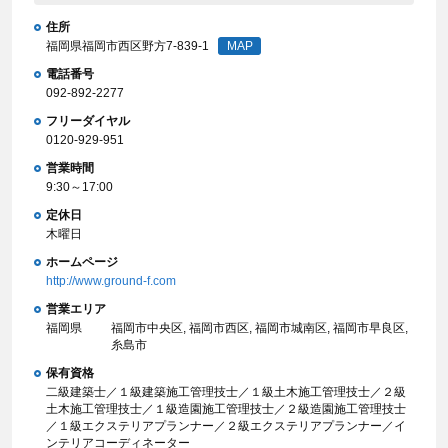
住所
福岡県福岡市西区野方7-839-1
MAP
電話番号
092-892-2277
フリーダイヤル
0120-929-951
営業時間
9:30～17:00
定休日
木曜日
ホームページ
http://www.ground-f.com
営業エリア
福岡県
福岡市中央区, 福岡市西区, 福岡市城南区, 福岡市早良区,
糸島市
保有資格
二級建築士／１級建築施工管理技士／１級土木施工管理技士／２級
土木施工管理技士／１級造園施工管理技士／２級造園施工管理技士
／１級エクステリアプランナー／２級エクステリアプランナー／イ
ンテリアコーディネーター