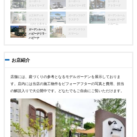
カーポート
カーポート
カーポート
スカイリード
スカイリードZ
アトラード
人工木デッキ
ガーデンフロア
ガーデンルーム
ヴィラウッド
ラステラ
X.style ガーデ
（ひとと木キュ
ンルーム
アーズ）
ガーデンルーム
ガーデンテラス
ハピーナリラ・
スマーレ
ハピーナ
お店紹介
店舗には、庭づくりの参考となるモデルガーデンを展示しておりま
す。店内には当店の施工物件をビフォーアフターの写真と費用、担当
の解説入りで大公開中です。どなたでもご自由にご覧いただけます。