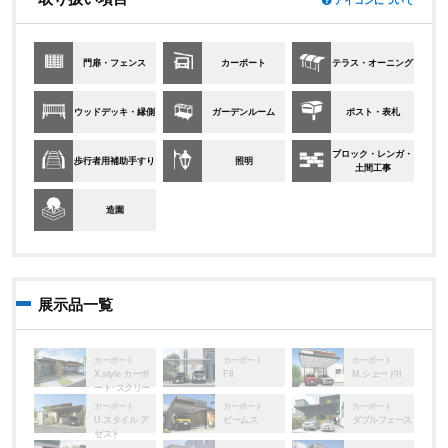
アイコンについて
門扉・フェンス
カーポート
テラス・オーニング
ウッドデッキ・縁側
ガーデンルーム
ポスト・表札
ブロック・レンガ・
歩行者用補助手すり
照明
土間工事
造園
展示品一覧
カーポート
カーポート
カーポート
X.style カーポ
FII
M.シェードII
ート･スクリー
ン
カーポート
カーポート
カーポート
U.スタイル ア
ビームス
ダブルフェース
ゼスト