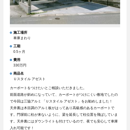
施工場所
車庫まわり
工期
0.5ヶ月
費用
330万円
商品名
Ｕスタイル アゼスト
カーポートをつけたいとご相談いただきました。
前面道路が斜めになっていて、カーポートがつけにくい敷地でしたの
で今回は三協アルミ 「Ｕスタイル アゼスト」をお勧めしました！
天井裏は木目調のアルミ板がはってあり高級感のあるカーポートで
す。門塀前に柱が来ないように、梁を延長して柱位置を飛ばしていま
す。天井裏にはダウンライトも付けているので、夜でも安心して車庫
入れ可能です！