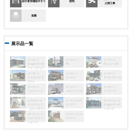
歩行者用補助手すり
照明
土間工事
造園
展示品一覧
カーポート
カーポート
カーポート
X.style カーポ
FII
M.シェードII
ート･スクリー
ン
カーポート
カーポート
カーポート
U.スタイル ア
ビームス
ダブルフェース
ゼスト
カーポート
カーポート
カーポート
スカイリード
スカイリードZ
アトラード
人工木デッキ
ガーデンフロア
ガーデンルーム
ヴィラウッド
ラステラ
X.style ガーデ
（ひとと木キュ
ンルーム
アーズ）
ガーデンルーム
ガーデンテラス
ハピーナリラ・
スマーレ
ハピーナ