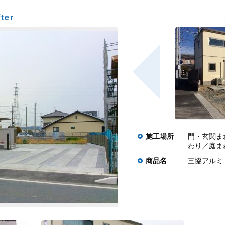
ter
施工場所
門・玄関ま
わり／庭ま
商品名
三協アルミ