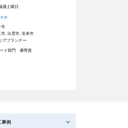
隔週土曜日
-p.jp
子市
市, 出雲市, 安来市
リアプランナー
サード部門 優秀賞
工事例