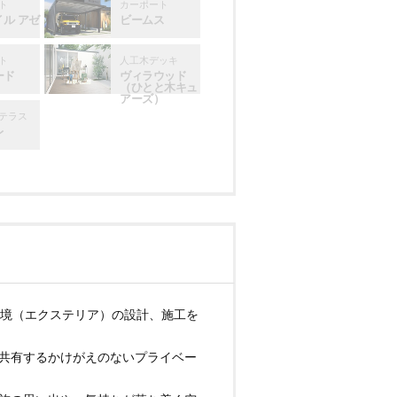
ト
カーポート
イル アゼ
ビームス
ト
人工木デッキ
ード
ヴィラウッド
（ひとと木キュ
アーズ）
テラス
レ
環境（エクステリア）の設計、施工を
共有するかけがえのないプライベー