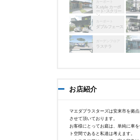
カーポート
X.style カーポ
ート･スクリー
ン
カーポート
ダブルフェース
ガーデンフロア
ラステラ
お店紹介
マエダプラスターズは安来市を拠点
させて頂いております。
お客様にとってお庭は、単純に車を
ト空間であると私達は考えます。