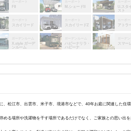
カーポート
カーポート
カーポー
FII
M.シェードII
U.スタ
スト
カーポート
カーポート
カーポー
スカイリード
スカイリードZ
アトラ
ガーデンルーム
ガーデンルーム
ガーデン
X.style ガーデ
ハピーナリラ・
スマー
ンルーム
ハピーナ
に、松江市、出雲市、米子市、境港市などで、40年お庭に関連した住
停める場所や洗濯物を干す場所であるだけでなく、ご家族との思い出を