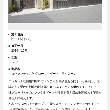
施工場所
門・玄関まわり
施工年月
2016年10月
工期
1ヶ月
商品名
ロヴァンティ、M.グローリアゲート、ライアーレ
エレガンスな鋳物門扉ロヴァンティが高級感ある門まわりを演出。太
陽の光を受けた門扉の影は花の咲く模様でとても優雅です。そして、
M.グローリとαプロでつくるゲートが外観を引き締め重厚感ある印象を
見る人に与えます。
左右どちらからでもオープン可能なスライディングゲートのライアー
レは圧迫感がなく、プールのちょっとした目隠しにもなります。