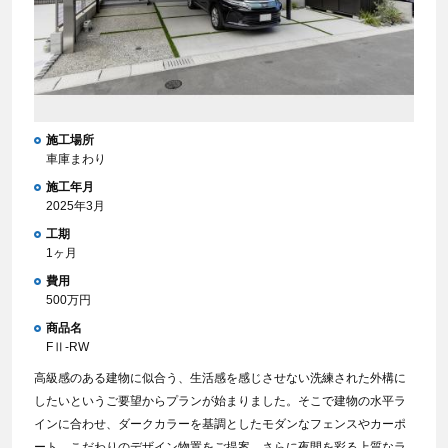
施工場所
車庫まわり
施工年月
2025年3月
工期
1ヶ月
費用
500万円
商品名
FⅡ-RW
高級感のある建物に似合う、生活感を感じさせない洗練された外構に
したいというご要望からプランが始まりました。そこで建物の水平ラ
インに合わせ、ダークカラーを基調としたモダンなフェンスやカーポ
ート、こだわりのデザイン物置をご提案。さらに夜間を彩る上質なラ