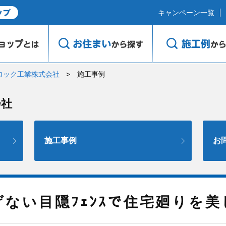
キャンペーン一覧
ロック工業株式会社
施工事例
会社
施工事例
お
げない目隠ﾌｪﾝｽで住宅廻りを美