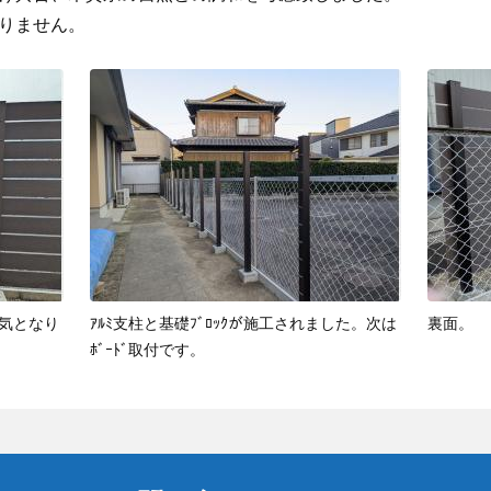
りません。
気となり
ｱﾙﾐ支柱と基礎ﾌﾞﾛｯｸが施工されました。次は
裏面。
ﾎﾞｰﾄﾞ取付です。