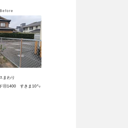
Before
スまわり
Ⓗ1400 すきま10㍉