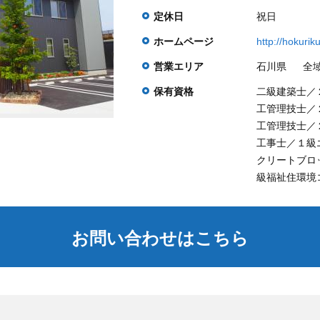
定休日
祝日
ホームページ
http://hokurik
営業エリア
石川県
全
保有資格
二級建築士／
工管理技士／
工管理技士／
工事士／１級
クリートブロ
級福祉住環境
お問い合わせはこちら