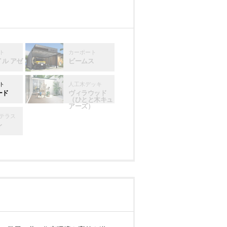
ト
カーポート
イル アゼ
ビームス
ト
人工木デッキ
ード
ヴィラウッド
（ひとと木キュ
アーズ）
テラス
レ