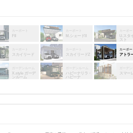
カーポート
カーポート
カーポー
FII
M.シェードII
U.スタ
スト
カーポート
カーポート
カーポー
スカイリード
スカイリードZ
アトラ
ガーデンルーム
ガーデンルーム
ガーデン
X.style ガーデ
ハピーナリラ・
スマー
ンルーム
ハピーナ