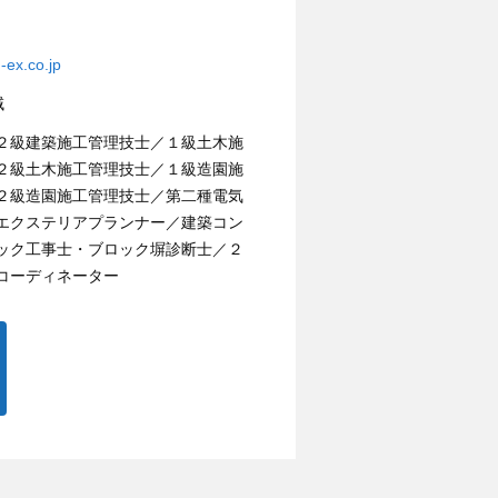
u-ex.co.jp
域
２級建築施工管理技士／１級土木施
２級土木施工管理技士／１級造園施
２級造園施工管理技士／第二種電気
エクステリアプランナー／建築コン
ック工事士・ブロック塀診断士／２
コーディネーター