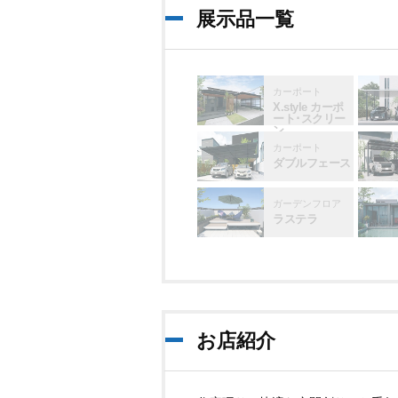
展示品一覧
カーポート
X.style カーポ
ート･スクリー
ン
カーポート
ダブルフェース
ガーデンフロア
ラステラ
お店紹介