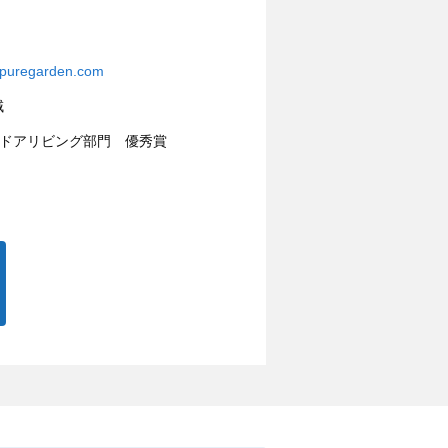
ypuregarden.com
域
ウトドアリビング部門 優秀賞