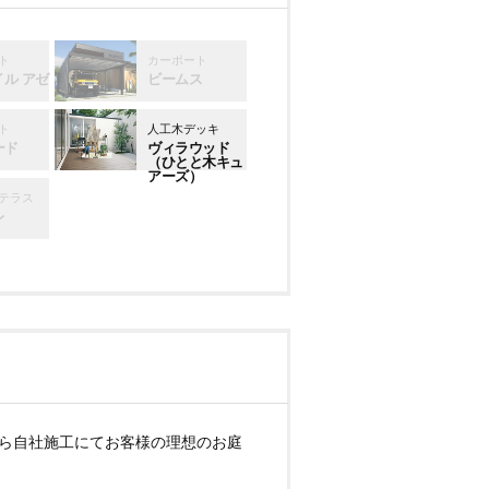
ト
カーポート
イル アゼ
ビームス
ト
人工木デッキ
ード
ヴィラウッド
（ひとと木キュ
アーズ）
テラス
レ
ら自社施工にてお客様の理想のお庭