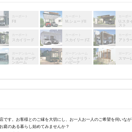
カーポート
カーポート
カーポー
FII
M.シェードII
U.スタ
スト
カーポート
カーポート
カーポー
スカイリード
スカイリードZ
アトラ
ガーデンルーム
ガーデンルーム
ガーデン
X.style ガーデ
ハピーナリラ・
スマー
ンルーム
ハピーナ
店です。お客様とのご縁を大切にし、お一人お一人のご希望を伺いなが
お庭のある暮らし始めてみませんか？