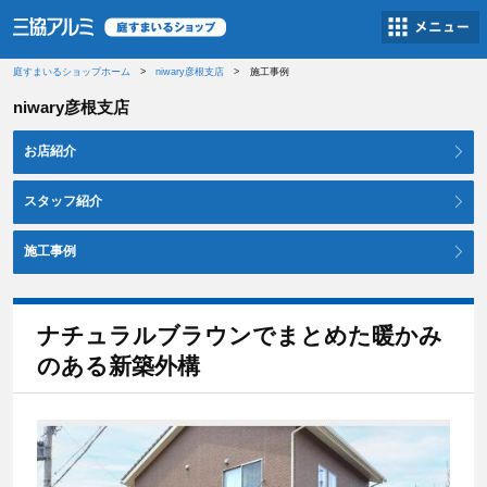
庭すまいるショップホーム
niwary彦根支店
施工事例
niwary彦根支店
お店紹介
スタッフ紹介
施工事例
ナチュラルブラウンでまとめた暖かみ
のある新築外構