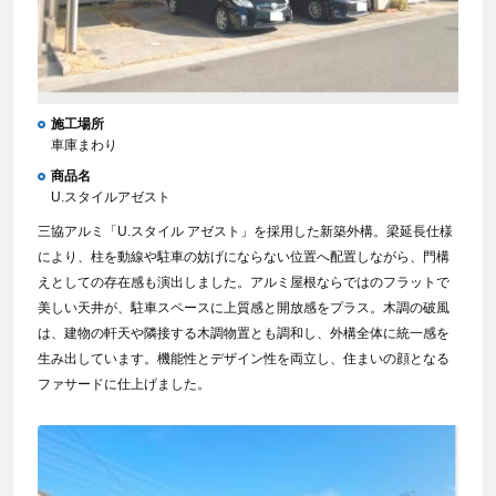
施工場所
車庫まわり
商品名
U.スタイルアゼスト
三協アルミ「U.スタイル アゼスト」を採用した新築外構。梁延長仕様
により、柱を動線や駐車の妨げにならない位置へ配置しながら、門構
えとしての存在感も演出しました。アルミ屋根ならではのフラットで
美しい天井が、駐車スペースに上質感と開放感をプラス。木調の破風
は、建物の軒天や隣接する木調物置とも調和し、外構全体に統一感を
生み出しています。機能性とデザイン性を両立し、住まいの顔となる
ファサードに仕上げました。