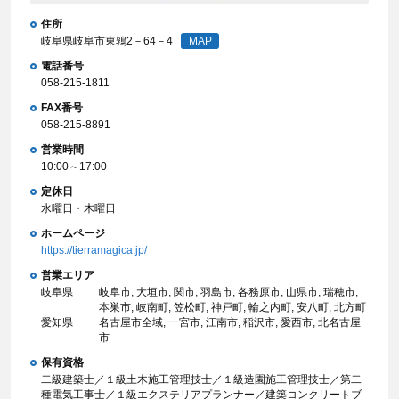
住所
岐阜県岐阜市東鶉2－64－4
MAP
電話番号
058-215-1811
FAX番号
058-215-8891
営業時間
10:00～17:00
定休日
水曜日・木曜日
ホームページ
https://tierramagica.jp/
営業エリア
岐阜県
岐阜市, 大垣市, 関市, 羽島市, 各務原市, 山県市, 瑞穂市,
本巣市, 岐南町, 笠松町, 神戸町, 輪之内町, 安八町, 北方町
愛知県
名古屋市全域, 一宮市, 江南市, 稲沢市, 愛西市, 北名古屋
市
保有資格
二級建築士／１級土木施工管理技士／１級造園施工管理技士／第二
種電気工事士／１級エクステリアプランナー／建築コンクリートブ