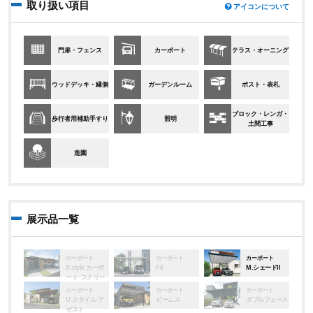
取り扱い項目
アイコンについて
門扉・フェンス
カーポート
テラス・オーニング
ウッドデッキ・縁側
ガーデンルーム
ポスト・表札
ブロック・レンガ・
歩行者用補助手すり
照明
土間工事
造園
展示品一覧
カーポート
カーポート
カーポート
X.style カーポ
FII
M.シェードII
ート･スクリー
ン
カーポート
カーポート
カーポート
U.スタイル ア
ビームス
ダブルフェース
ゼスト