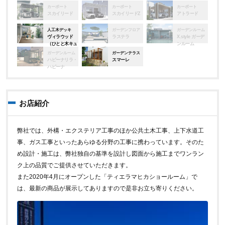
カーポート
カーポート
カーポート
スカイリード
スカイリードZ
アトラード
人工木デッキ
ガーデンフロア
ガーデンルーム
ヴィラウッド
ラステラ
X.style ガーデ
（ひとと木キュ
ンルーム
アーズ）
ガーデンルーム
ガーデンテラス
ハピーナリラ・
スマーレ
ハピーナ
お店紹介
弊社では、外構・エクステリア工事のほか公共土木工事、上下水道工
事、ガス工事といったあらゆる分野の工事に携わっています。そのた
め設計・施工は、弊社独自の基準を設計し図面から施工までワンラン
ク上の品質でご提供させていただきます。
また2020年4月にオープンした「ティエラマヒカショールーム」で
は、最新の商品が展示してありますので是非お立ち寄りください。